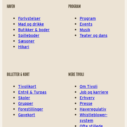
HAVEN
PROGRAM
Forlystelser
Program
Mad og drikke
Events
Butikker & boder
Musik
Spilleboder
Teater og dans
Sæsoner
Hikari
BILLETTER & KORT
MERE TIVOLI
Tivolikort
Om Tivoli
Entré & Turpas
Job og karriere
Skoler
Erhverv
Grupper
Presse
Forestillinger
Haveregulativ
Gavekort
Whistleblower-
system
Ofte stillede