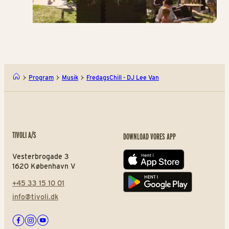
Program
Musik
FredagsChill - DJ Lee Van
TIVOLI A/S
DOWNLOAD VORES APP
Vesterbrogade 3
App store
1620 København V
+45 33 15 10 01
Play store
info@tivoli.dk
Facebook
Instagram
Youtube