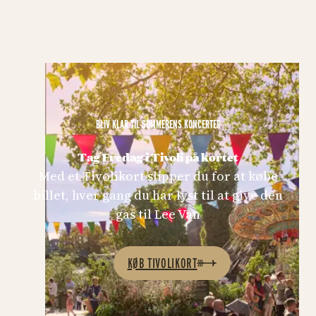
BLIV KLAR TIL SOMMERENS KONCERTER
Tag Fredag i Tivoli på kortet
Med et Tivolikort slipper du for at købe
billet, hver gang du har lyst til at give den
gas til Lee Van
KØB TIVOLIKORT