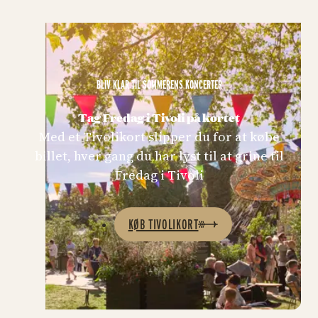
BLIV KLAR TIL SOMMERENS KONCERTER
Tag Fredag i Tivoli på kortet
Med et Tivolikort slipper du for at købe
billet, hver gang du har lyst til at grine til
Fredag i Tivoli
KØB TIVOLIKORT