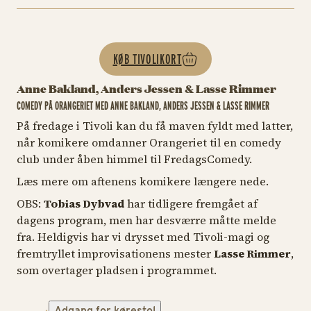
KØB TIVOLIKORT
Anne Bakland, Anders Jessen & Lasse Rimmer
COMEDY PÅ ORANGERIET MED ANNE BAKLAND, ANDERS JESSEN & LASSE RIMMER
På fredage i Tivoli kan du få maven fyldt med latter,
når komikere omdanner Orangeriet til en comedy
club under åben himmel til FredagsComedy.
Læs mere om aftenens komikere længere nede.
OBS:
Tobias Dybvad
har tidligere fremgået af
dagens program, men har desværre måtte melde
fra. Heldigvis har vi drysset med Tivoli-magi og
fremtryllet improvisationens mester
Lasse Rimmer
,
som overtager pladsen i programmet.
Adgang for kørestol