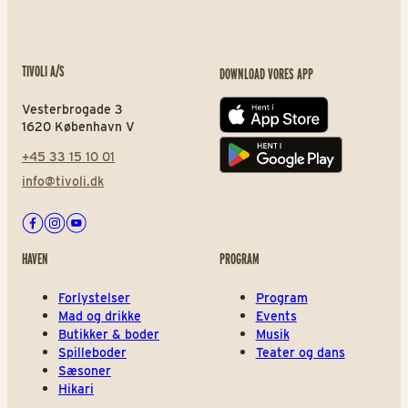
TIVOLI A/S
DOWNLOAD VORES APP
Vesterbrogade 3
App store
1620 København V
+45 33 15 10 01
Play store
info@tivoli.dk
Facebook
Instagram
Youtube
HAVEN
PROGRAM
Forlystelser
Program
Mad og drikke
Events
Butikker & boder
Musik
Spilleboder
Teater og dans
Sæsoner
Hikari