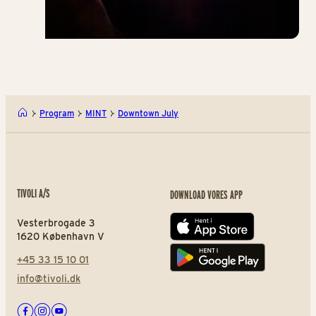
Program
MINT
Downtown July
TIVOLI A/S
DOWNLOAD VORES APP
Vesterbrogade 3
App store
1620 København V
+45 33 15 10 01
Play store
info@tivoli.dk