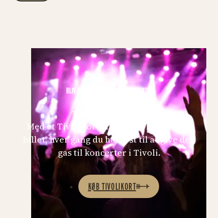
BLIV KLAR TIL SOMMERENS KONCERTER
Tag Mint på kortet
Med et Tivolikort slipper du for at købe
billet, hver gang du har lyst til at give den
gas til koncerter i Tivoli.
KØB TIVOLIKORT