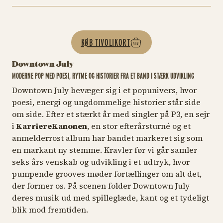
KØB TIVOLIKORT
Downtown July
MODERNE POP MED POESI, RYTME OG HISTORIER FRA ET BAND I STÆRK UDVIKLING
Downtown July bevæger sig i et popunivers, hvor
poesi, energi og ungdommelige historier står side
om side. Efter et stærkt år med singler på P3, en sejr
i
KarriereKanonen
, en stor efterårsturné og et
anmelderrost album har bandet markeret sig som
en markant ny stemme
. Kravler før vi går
samler
seks års venskab og udvikling i et udtryk, hvor
pumpende grooves møder fortællinger om alt det,
der former os. På scenen folder Downtown July
deres musik ud med spilleglæde, kant og et tydeligt
blik mod fremtiden.