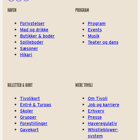
Facebook
Instagram
Youtube
HAVEN
PROGRAM
Forlystelser
Program
Mad og drikke
Events
Butikker & boder
Musik
Spilleboder
Teater og dans
Sæsoner
Hikari
BILLETTER & KORT
MERE TIVOLI
Tivolikort
Om Tivoli
Entré & Turpas
Job og karriere
Skoler
Erhverv
Grupper
Presse
Forestillinger
Haveregulativ
Gavekort
Whistleblower-
system