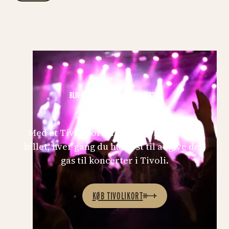
BLIV KLAR TIL SOMMERENS KONCERTER
Tag Mint på kortet
Med et Tivolikort slipper du for at købe
billet, hver gang du har lyst til at give den
gas til koncerter i Tivoli.
KØB TIVOLIKORT