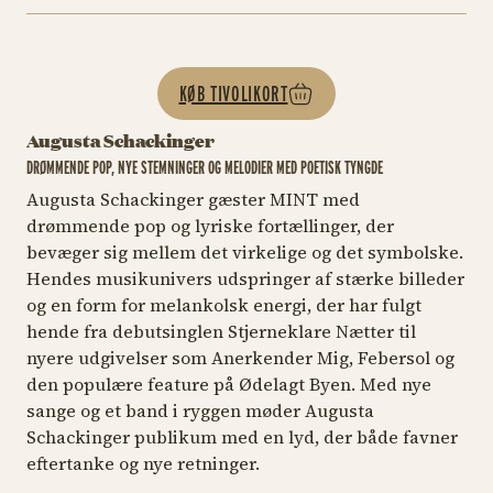
KØB TIVOLIKORT
Augusta Schackinger
DRØMMENDE POP, NYE STEMNINGER OG MELODIER MED POETISK TYNGDE
Augusta Schackinger gæster MINT med
drømmende pop og lyriske fortællinger, der
bevæger sig mellem det virkelige og det symbolske.
Hendes musikunivers udspringer af stærke billeder
og en form for melankolsk energi, der har fulgt
hende fra debutsinglen
Stjerneklare Nætter
til
nyere udgivelser som
Anerkender Mig
,
Febersol
og
den populære feature på
Ødelagt Byen
. Med nye
sange og et band i ryggen møder Augusta
Schackinger publikum med en lyd, der både favner
eftertanke og nye retninger.