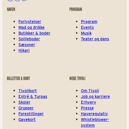
Facebook
Instagram
Youtube
HAVEN
PROGRAM
Forlystelser
Program
Mad og drikke
Events
Butikker & boder
Musik
Spilleboder
Teater og dans
Sæsoner
Hikari
BILLETTER & KORT
MERE TIVOLI
Tivolikort
Om Tivoli
Entré & Turpas
Job og karriere
Skoler
Erhverv
Grupper
Presse
Forestillinger
Haveregulativ
Gavekort
Whistleblower-
system