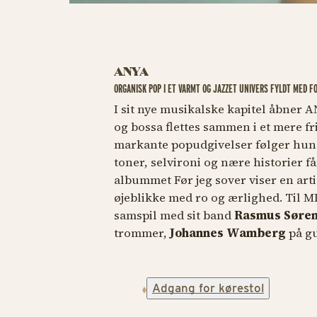
ANYA
ORGANISK POP I ET VARMT OG JAZZET UNIVERS FYLDT MED F
I sit nye musikalske kapitel åbner A
og bossa flettes sammen i et mere fri
markante popudgivelser følger hun 
toner, selvironi og nære historier får
albummet
Før jeg sover
viser en arti
øjeblikke med ro og ærlighed. Til M
samspil med sit band
Rasmus Søre
trommer,
Johannes Wamberg
på gu
Adgang for kørestol