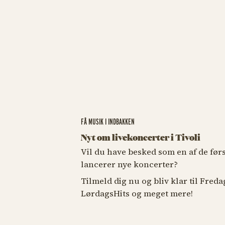
FÅ MUSIK I INDBAKKEN
Nyt om livekoncerter i Tivoli
Vil du have besked som en af de førs
lancerer nye koncerter?
Tilmeld dig nu og bliv klar til Fred
LørdagsHits og meget mere!