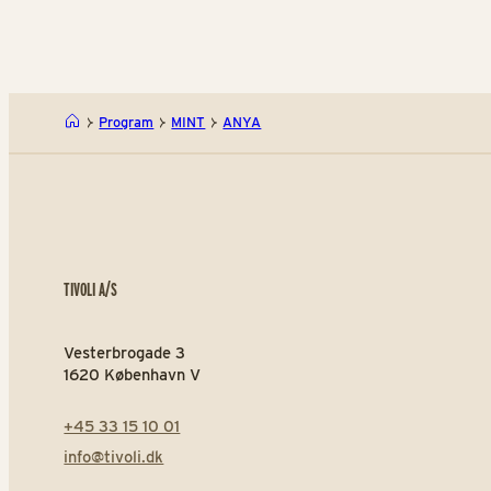
Program
MINT
ANYA
TIVOLI A/S
Vesterbrogade 3
1620 København V
+45 33 15 10 01
info@tivoli.dk