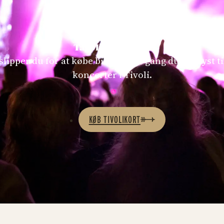
BLIV KLAR TIL SOMMERENS KONCERTER
Tag Mint på kortet
lipper du for at købe billet, hver gang du har lyst til
koncerter i Tivoli.
KØB TIVOLIKORT