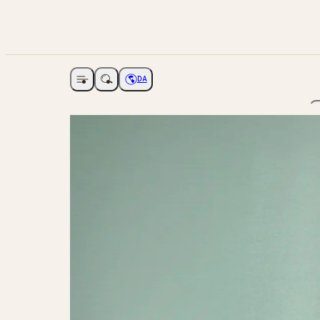
DA
Åbne navigation
Vælg sprog