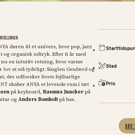
ORTÆLLINGER
NYA døren til et univers, hvor pop, jazz
Starttidspu
t og organisk udtryk. Efter ti år med
nu en intuitiv retning, hvor varme
Sted
 lov at stå tydeligt. Singlen
Genfærd
og
st, der udforsker livets fejlbarlige
Pris
INT skaber ANYA et levende rum i tæt
nsen
på keyboard,
Rasmus Juncker
på
itar og
Anders Bomholt
på bas.
KØB 