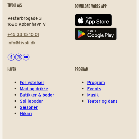
TIVOLI A/S
DOWNLOAD VORES APP
Vesterbrogade 3
App store
1620 København V
+45 33 15 10 01
Play store
info@tivoli.dk
Facebook
Instagram
Youtube
HAVEN
PROGRAM
Forlystelser
Program
Mad og drikke
Events
Butikker & boder
Musik
Spilleboder
Teater og dans
Sæsoner
Hikari