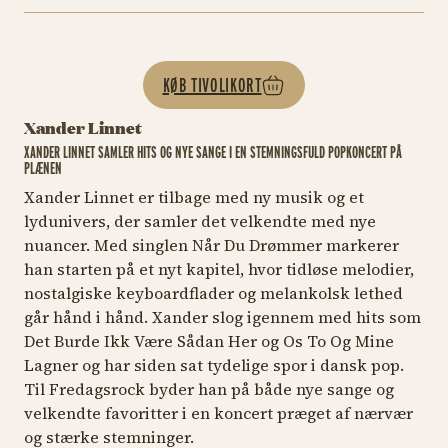
KØB TIVOLIKORT
Xander Linnet
XANDER LINNET SAMLER HITS OG NYE SANGE I EN STEMNINGSFULD POPKONCERT PÅ
PLÆNEN
Xander Linnet er tilbage med ny musik og et
lydunivers, der samler det velkendte med nye
nuancer. Med singlen
Når Du Drømmer
markerer
han starten på et nyt kapitel, hvor tidløse melodier,
nostalgiske keyboardflader og melankolsk lethed
går hånd i hånd. Xander slog igennem med hits som
D
et Burde Ikk Være Sådan Her
og
Os To Og Mine
Lagner
og har siden sat tydelige spor i dansk pop.
Til Fredagsrock byder han på både nye sange og
velkendte favoritter i en koncert præget af nærvær
og stærke stemninger.