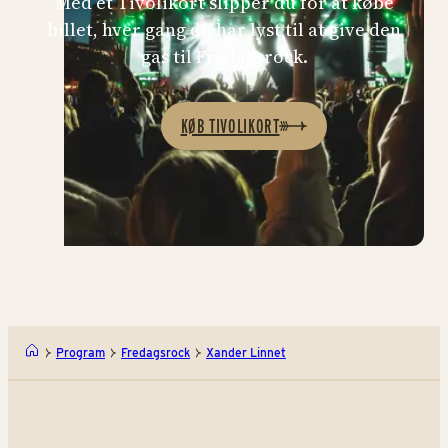
Med et Tivolikort slipper du for at købe
billet, hver gang du har lyst til at give den
gas til Fredagsrock.
KØB TIVOLIKORT
Program
Fredagsrock
Xander Linnet