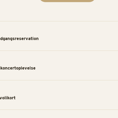
adgangsreservation
 koncertoplevelse
volikort