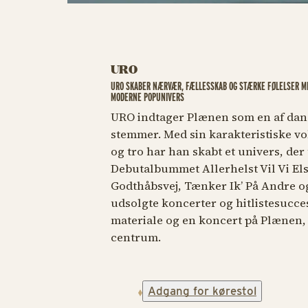
URO
URO SKABER NÆRVÆR, FÆLLESSKAB OG STÆRKE FØLELSER ME
MODERNE POPUNIVERS
URO indtager Plænen som en af da
stemmer. Med sin karakteristiske vo
og tro har han skabt et univers, der
Debutalbummet
Allerhelst Vil Vi El
Godthåbsvej, Tænker Ik’ På Andre
o
udsolgte koncerter og hitliste­succe
materiale og en koncert på Plænen,
centrum.
Adgang for kørestol