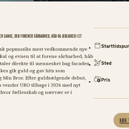
D SANGE, DER FORENER SÅRBARHED, HÅB OG ÆRLIGHED I ET
Starttidspu
nsk popmusiks mest vedkommende nye
kal og evnen til at forene sårbarhed, håb
 taler direkte til mennesket bag facaden.
Sted
skes
gik guld og gav hits som
g
Min Bror.
Efter guldsælgende debut,
Pris
s vender URO tilbage i 2026 med nyt
 hvor fællesskab og nærvær er i
KØB 