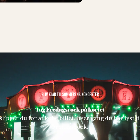
BLIV KLAR TIL SOMMERENS KONCERTER
Tag Fredagsrock på kortet
lipper du for at købe billet, hver gang du har lyst til
Fredagsrock.