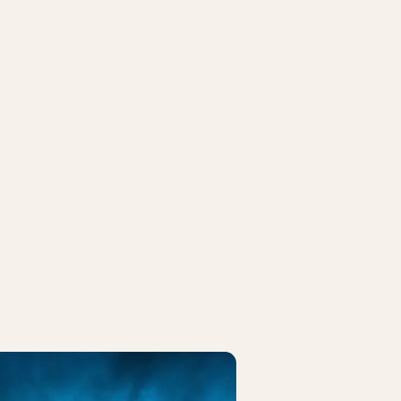
OCK
FREDAGSROCK
ida (US)
Ella Augusta
t kl. 22.00
14. august kl. 19.00
IVOLIKORT
KØB TIVOLIKORT
e Peter Jencel
Flo Rida