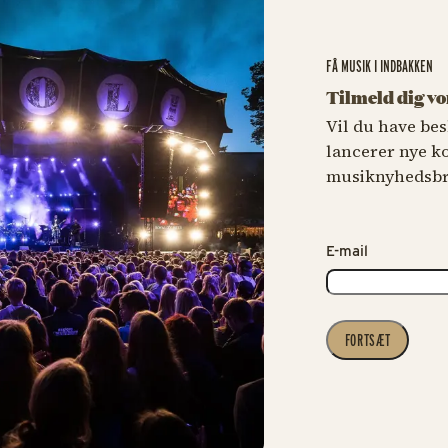
FÅ MUSIK I INDBAKKEN
Tilmeld dig v
Vil du have bes
lancerer nye k
musiknyhedsbr
E-mail
FORTSÆT