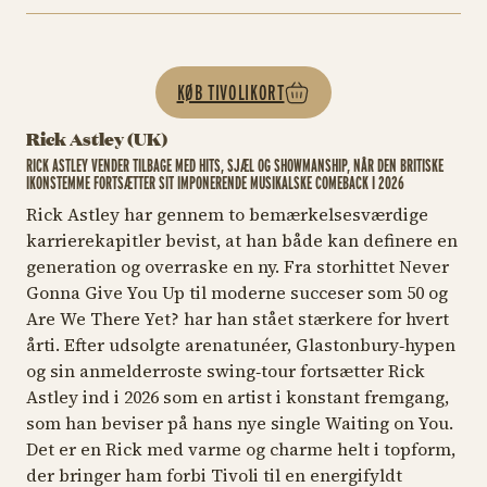
KØB TIVOLIKORT
Rick Astley (UK)
RICK ASTLEY VENDER TILBAGE MED HITS, SJÆL OG SHOWMANSHIP, NÅR DEN BRITISKE
IKONSTEMME FORTSÆTTER SIT IMPONERENDE MUSIKALSKE COMEBACK I 2026
Rick Astley har gennem to bemærkelsesværdige
karrierekapitler bevist, at han både kan definere en
generation og overraske en ny. Fra storhittet
Never
Gonna Give You Up
til moderne succeser som
50
og
Are We There Yet?
har han stået stærkere for hvert
årti. Efter udsolgte arenatunéer, Glastonbury‑hypen
og sin anmelderroste swing‑tour fortsætter Rick
Astley ind i 2026 som en artist i konstant fremgang,
som han beviser på hans nye single
Waiting on You
.
Det er en Rick med varme og charme helt i topform,
der bringer ham forbi Tivoli til en energifyldt