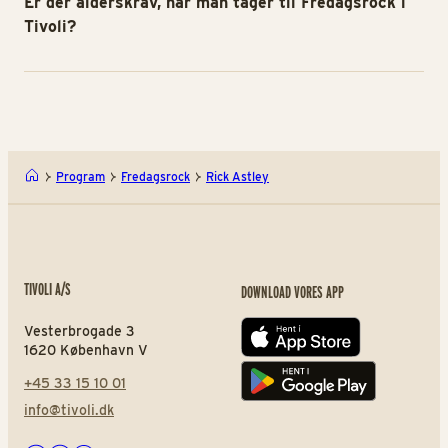
Er der alderskrav, når man tager til Fredagsrock i
Tivoli?
Program
Fredagsrock
Rick Astley
TIVOLI A/S
DOWNLOAD VORES APP
Vesterbrogade 3
App store
1620 København V
+45 33 15 10 01
Play store
info@tivoli.dk