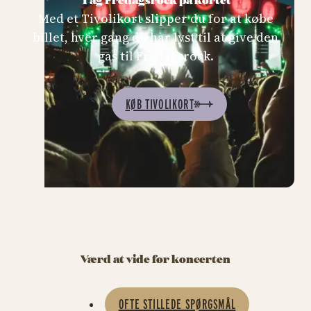
Med et Tivolikort slipper du for at købe
billet, hver gang du har lyst til at give den
gas til Fredagsrock.
KØB TIVOLIKORT
Værd at vide før koncerten
OFTE STILLEDE SPØRGSMÅL