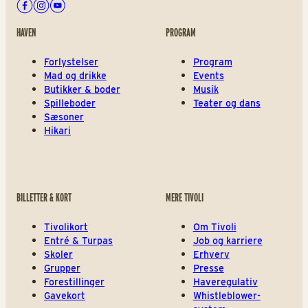
Facebook
Instagram
Youtube
HAVEN
PROGRAM
Forlystelser
Program
Mad og drikke
Events
Butikker & boder
Musik
Spilleboder
Teater og dans
Sæsoner
Hikari
BILLETTER & KORT
MERE TIVOLI
Tivolikort
Om Tivoli
Entré & Turpas
Job og karriere
Skoler
Erhverv
Grupper
Presse
Forestillinger
Haveregulativ
Gavekort
Whistleblower-