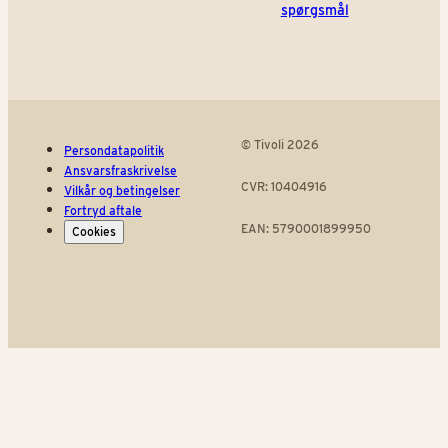
spørgsmål
© Tivoli 2026
Persondatapolitik
Ansvarsfraskrivelse
CVR: 10404916
Vilkår og betingelser
Fortryd aftale
EAN: 5790001899950
Cookies