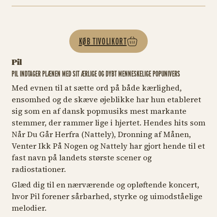
KØB TIVOLIKORT
Pil
PIL INDTAGER PLÆNEN MED SIT ÆRLIGE OG DYBT MENNESKELIGE POPUNIVERS
Med evnen til at sætte ord på både kærlighed,
ensomhed og de skæve øjeblikke har hun etableret
sig som en af dansk popmusiks mest markante
stemmer, der rammer lige i hjertet. Hendes hits som
Når Du Går Herfra (Nattely), Dronning af Månen,
Venter Ikk På Nogen
og
Nattely
har gjort hende til et
fast navn på landets største scener og
radiostationer.
Glæd dig til en nærværende og opløftende koncert,
hvor Pil forener sårbarhed, styrke og uimodståelige
melodier.