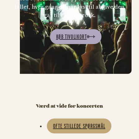
billet, hver gang du har lyst til at give den
gas til Fredagsrock.
KØB TIVOLIKORT
Værd at vide før koncerten
OFTE STILLEDE SPØRGSMÅL