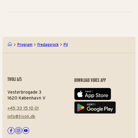
Program
Fredagsrock
Pil
TIVOLI A/S
DOWNLOAD VORES APP
Vesterbrogade 3
App store
1620 København V
+45 33 15 10 01
Play store
info@tivoli.dk
Facebook
Instagram
Youtube