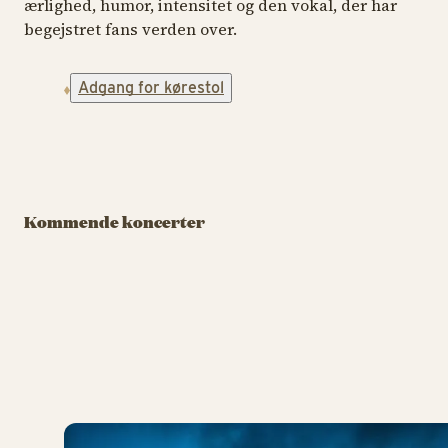
ærlighed, humor, intensitet og den vokal, der har
begejstret fans verden over.
Adgang for kørestol
FREDAGSROCK
FREDAGSROCK
FRE
DJ: Pelle Peter
Jencel
Flo Rida (US)
E
Kommende koncerter
7. august kl. 19.00
7. august kl. 22.00
14
KØB TIVOLIKORT
KØB TIVOLIKORT
DJ: Pelle Peter Jencel
Flo 