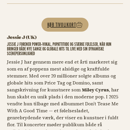
KØB TIVOLIKORT
Jessie J (UK)
JESSIE J FORENER POWER‑VOKAL, POPATTITUDE OG STÆRKE FØLELSER, NÅR HUN
BRINGER BÅDE NYE SANGE OG GLOBALE HITS TIL LIVE MED SIN DYNAMISKE
SCENEPERSONLIGHED
Jessie J har gennem mere end et årti markeret sig
som en af poppens mest alsidige og kraftfulde
stemmer. Med over 20 millioner solgte albums og
globale hits som
Price Tag
og Domino
, samt
sangskrivning for kunstnere som
Miley Cyrus
, har
hun skabt en unik plads i den moderne pop. I 2025
vendte hun tilbage med albummet
Don’t Tease Me
With A Good Time
— et følelsesladet,
genrebrydende værk, der viser en kunstner i fuldt
flor. Til koncerter møder publikum både rå