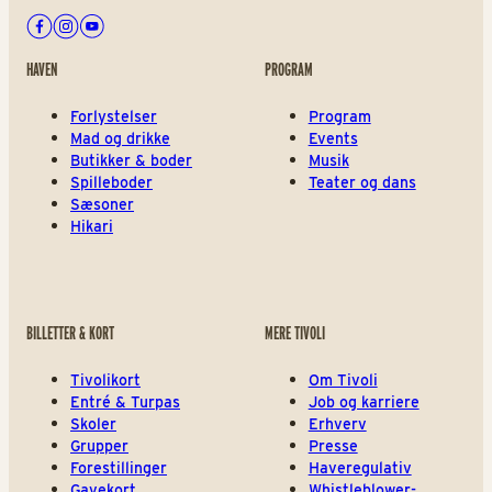
Facebook
Instagram
Youtube
HAVEN
PROGRAM
Forlystelser
Program
Mad og drikke
Events
Butikker & boder
Musik
Spilleboder
Teater og dans
Sæsoner
Hikari
BILLETTER & KORT
MERE TIVOLI
Tivolikort
Om Tivoli
Entré & Turpas
Job og karriere
Skoler
Erhverv
Grupper
Presse
Forestillinger
Haveregulativ
Gavekort
Whistleblower-