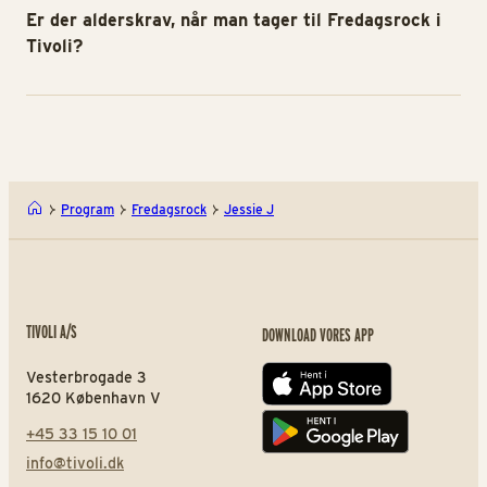
Er der alderskrav, når man tager til Fredagsrock i
Tivoli?
Program
Fredagsrock
Jessie J
TIVOLI A/S
DOWNLOAD VORES APP
Vesterbrogade 3
App store
1620 København V
+45 33 15 10 01
Play store
info@tivoli.dk