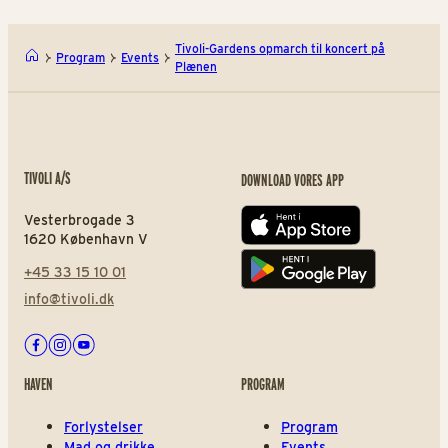
Tivoli-Gardens opmarch til koncert på
Program
Events
Plænen
TIVOLI A/S
DOWNLOAD VORES APP
Vesterbrogade 3
App store
1620 København V
+45 33 15 10 01
Play store
info@tivoli.dk
Facebook
Instagram
Youtube
HAVEN
PROGRAM
Forlystelser
Program
Mad og drikke
Events