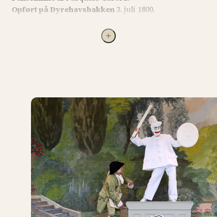
Opført på Dyrehavsbakken
3. juli 1800.
Første gang i på Pantomimeteatret
13. oktober 1843
ved Carstensens benefice-aften, hvor Niels Henrik
Volkersen debuterede som Pjerrot.
2026 Iscenesættelse
Tommy Edvardsen efter
Henrik Lydings mise-en-scene, assisteret af Robert
Thomsen
Musik
Indspillet af Prague Philharmonic Orchestra
Dirigent
Martin Åkerwall