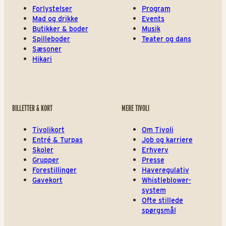
Forlystelser
Program
Mad og drikke
Events
Butikker & boder
Musik
Spilleboder
Teater og dans
Sæsoner
Hikari
BILLETTER & KORT
MERE TIVOLI
Tivolikort
Om Tivoli
Entré & Turpas
Job og karriere
Skoler
Erhverv
Grupper
Presse
Forestillinger
Haveregulativ
Gavekort
Whistleblower-
system
Ofte stillede
spørgsmål