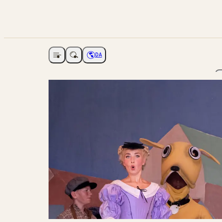
DA
Åbne navigation
Vælg sprog