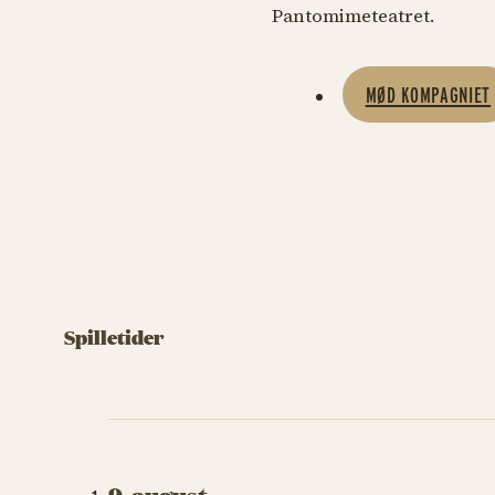
Pantomimeteatret.
MØD KOMPAGNIET
Spilletider