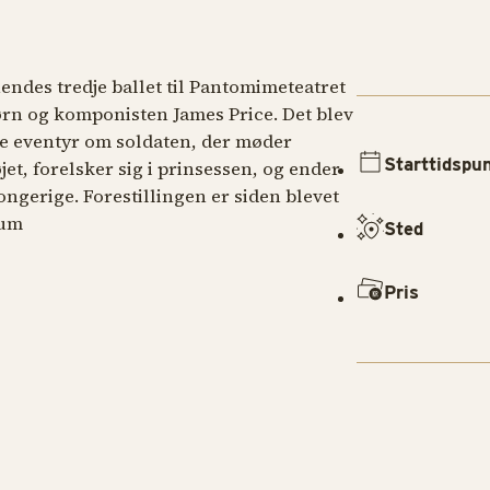
ndes tredje ballet til Pantomimeteatret
n og komponisten James Price. Det blev
ge eventyr om soldaten, der møder
Starttidspu
jet, forelsker sig i prinsessen, og ender
ngerige. Forestillingen er siden blevet
kum
Sted
Pris