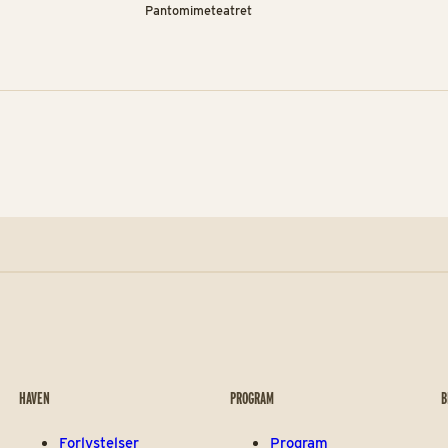
Pantomimeteatret
HAVEN
PROGRAM
B
Forlystelser
Program