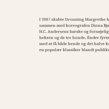
I 2007 skabte Dronning Margrethe he
sammen med koreografen Dinna Bjør
H.C. Andersens barske og fornøjeli
heksen og de tre hunde, finder fyrtø
med at få både hende og det halve ko
en populær klassiker blandt publi