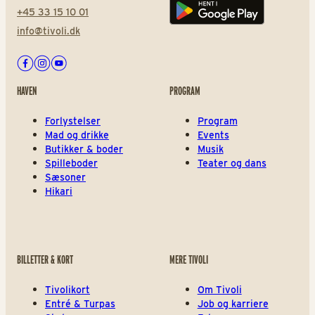
+45 33 15 10 01
Play store
info@tivoli.dk
Facebook
Instagram
Youtube
HAVEN
PROGRAM
Forlystelser
Program
Mad og drikke
Events
Butikker & boder
Musik
Spilleboder
Teater og dans
Sæsoner
Hikari
BILLETTER & KORT
MERE TIVOLI
Tivolikort
Om Tivoli
Entré & Turpas
Job og karriere