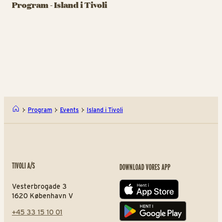
islandske
Digtoplæsning
k
Program - Island i Tivoli
ambassadør i
ved Fjallkonan
H
Danmark
17. juni kl. 16.00
17. juni kl. 16.05
17.
Island i Tivoli - Tale ved i
Isla
Program
Events
Island i Tivoli
TIVOLI A/S
DOWNLOAD VORES APP
Vesterbrogade 3
App store
1620 København V
+45 33 15 10 01
Play store