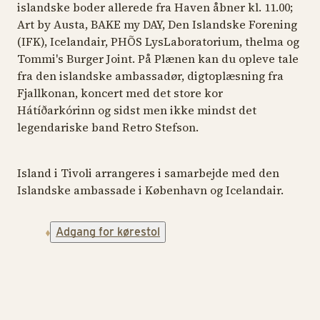
islandske boder allerede fra Haven åbner kl. 11.00;
Art by Austa, BAKE my DAY, Den Islandske Forening
(IFK), Icelandair, PHÕS LysLaboratorium, thelma
og
Tommi's Burger Joint.
På Plænen kan du opleve tale
fra den islandske ambassadør, digtoplæsning fra
Fjallkonan, koncert med det store kor
Hátíðarkórinn og sidst men ikke mindst det
legendariske band Retro Stefson.
Island i Tivoli arrangeres i samarbejde med den
Islandske ambassade i København og Icelandair.
Adgang for kørestol
EVENT
MU
EVENT
Tale ved den
O