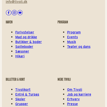
info@tivoli.dk
Facebook
Instagram
Youtube
HAVEN
PROGRAM
Forlystelser
Program
Mad og drikke
Events
Butikker & boder
Musik
Spilleboder
Teater og dans
Sæsoner
Hikari
BILLETTER & KORT
MERE TIVOLI
Tivolikort
Om Tivoli
Entré & Turpas
Job og karriere
Skoler
Erhverv
Grupper
Presse