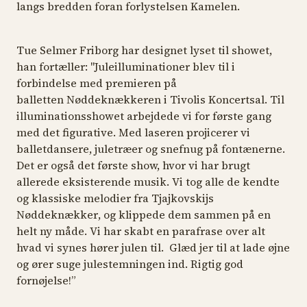
langs bredden foran forlystelsen Kamelen.
Tue Selmer Friborg har designet lyset til showet,
han fortæller: "Juleilluminationer blev til i
forbindelse med premieren på
balletten
Nøddeknækkeren
i Tivolis Koncertsal. Til
illuminationsshowet arbejdede vi for første gang
med det figurative. Med laseren projicerer vi
balletdansere, juletræer og snefnug på fontænerne.
Det er også det første show, hvor vi har brugt
allerede eksisterende musik. Vi tog alle de kendte
og klassiske melodier fra Tjajkovskijs
Nøddeknækker
, og klippede dem sammen på en
helt ny måde. Vi har skabt en parafrase over alt
hvad vi synes hører julen til. Glæd jer til at lade øjne
og ører suge julestemningen ind. Rigtig god
fornøjelse!”