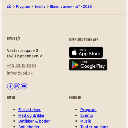
Program
Events
Illuminationer - JiT - 2025
TIVOLI A/S
DOWNLOAD VORES APP
Vesterbrogade 3
App store
1620 København V
+45 33 15 10 01
Play store
info@tivoli.dk
Facebook
Instagram
Youtube
HAVEN
PROGRAM
Forlystelser
Program
Mad og drikke
Events
Butikker & boder
Musik
Spilleboder
Teater og dans