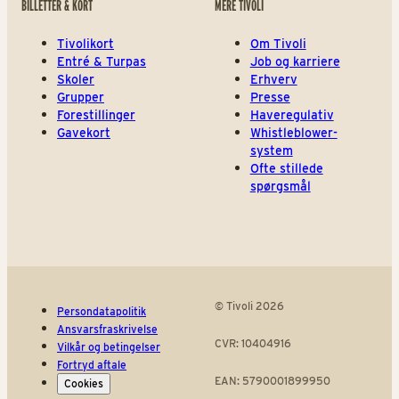
BILLETTER & KORT
MERE TIVOLI
Tivolikort
Om Tivoli
Entré & Turpas
Job og karriere
Skoler
Erhverv
Grupper
Presse
Forestillinger
Haveregulativ
Gavekort
Whistleblower-
system
Ofte stillede
spørgsmål
© Tivoli 2026
Persondatapolitik
Ansvarsfraskrivelse
CVR: 10404916
Vilkår og betingelser
Fortryd aftale
EAN: 5790001899950
Cookies