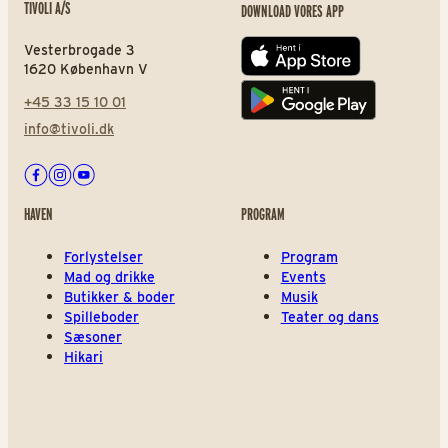
TIVOLI A/S
DOWNLOAD VORES APP
Vesterbrogade 3
App store
1620 København V
+45 33 15 10 01
Play store
info@tivoli.dk
Facebook
Instagram
Youtube
HAVEN
PROGRAM
Forlystelser
Program
Mad og drikke
Events
Butikker & boder
Musik
Spilleboder
Teater og dans
Sæsoner
Hikari