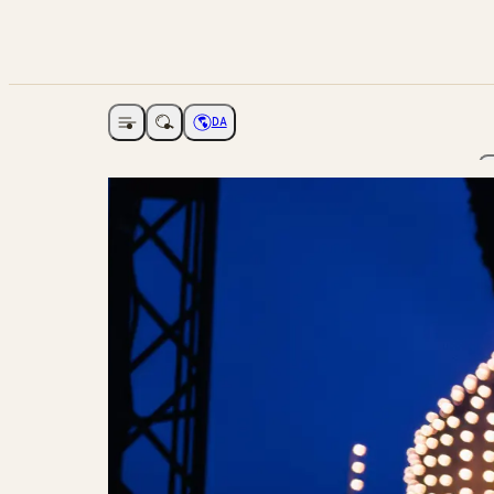
DA
Åbne navigation
Vælg sprog