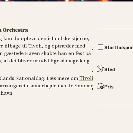
ht Orchestra
g kan du opleve den islandske stjerne,
 tilbage til Tivoli, og optræder med
Starttidspu
han gæstede Haven skabte han en fest på
, at det bliver mindst ligeså magisk og
Sted
 Islands Nationaldag. Læs mere om
Tivoli
 arrangeret i samarbejde med Icelandair
Pris
nhavn.