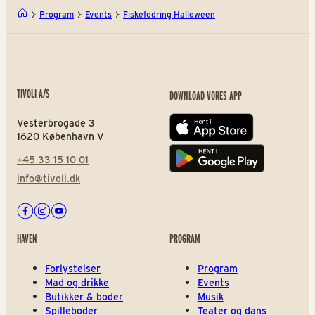
Program
Events
Fiskefodring Halloween
TIVOLI A/S
DOWNLOAD VORES APP
Vesterbrogade 3
App store
1620 København V
+45 33 15 10 01
Play store
info@tivoli.dk
Facebook
Instagram
Youtube
HAVEN
PROGRAM
Forlystelser
Program
Mad og drikke
Events
Butikker & boder
Musik
Spilleboder
Teater og dans