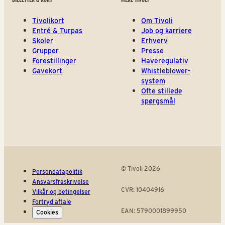
Tivolikort
Om Tivoli
Entré & Turpas
Job og karriere
Skoler
Erhverv
Grupper
Presse
Forestillinger
Haveregulativ
Gavekort
Whistleblower-
system
Ofte stillede
spørgsmål
© Tivoli 2026
Persondatapolitik
Ansvarsfraskrivelse
CVR: 10404916
Vilkår og betingelser
Fortryd aftale
EAN: 5790001899950
Cookies