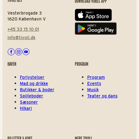
TIVOLI A/S
DOWNLOAD VORES APP
Vesterbrogade 3
App store
1620 København V
+45 33 15 10 01
Play store
info@tivoli.dk
Facebook
Instagram
Youtube
HAVEN
PROGRAM
Forlystelser
Program
Mad og drikke
Events
Butikker & boder
Musik
Spilleboder
Teater og dans
Sæsoner
Hikari
BILLETTER & KORT
MERE TIVOLI