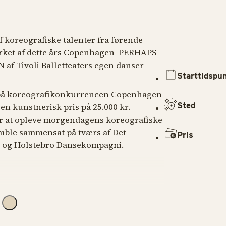
 koreografiske talenter fra førende
ærket af dette års Copenhagen
PERHAPS
N
af Tivoli Balletteaters egen danser
Starttidspu
 på koreografikonkurrencen Copenhagen
Sted
n kunstnerisk pris på 25.000 kr.
or at opleve morgendagens koreografiske
emble sammensat på tværs af Det
Pris
ter og Holstebro Dansekompagni.
 altid grønnere på den anden side"
se og tiltrækningen ved det ukendte