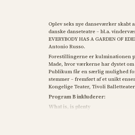
Oplev seks nye danseværker skabt af
danske danseteatre – bl.a. vinderv
EVERYBODY HAS A GARDEN OF EDE
Antonio Russo.
Forestillingerne er kulminationen
Made, hvor værkerne har dystet om e
Publikum får en særlig mulighed f
stemmer – fremført af et unikt ens
Kongelige Teater, Tivoli Ballettea
Program B inkluderer:
What is, is plenty
Koreografi af Vincent Vernal
Inspireret af ordsproget "græsset er
undersøger stykket, hvordan fristel