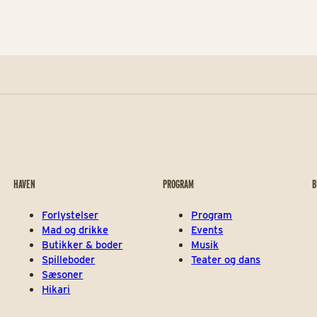
e Danske Ballets Fond og blev lanceret i
tøttet af Augustinus Fonden, Fritz H.
, Toyota-Fonden og Ballettens Venner.
kaber netværk og styrker dansk dans på
HAVEN
PROGRAM
B
Forlystelser
Program
Mad og drikke
Events
Butikker & boder
Musik
Spilleboder
Teater og dans
Sæsoner
Hikari