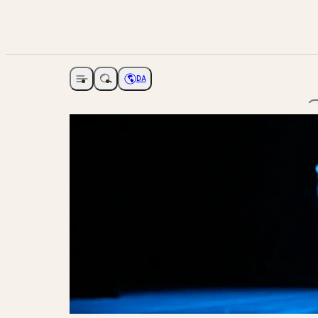
DA
Åbne navigation
Vælg sprog