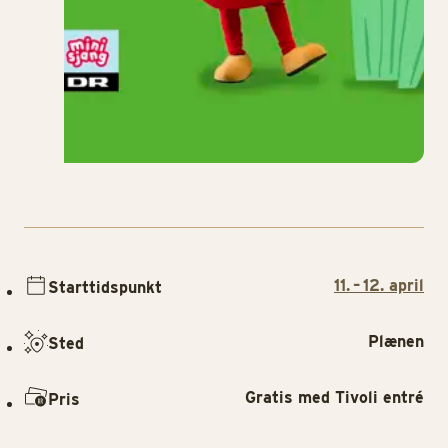
11. – 12. april
Starttidspunkt
Plænen
Sted
Gratis med Tivoli entré
Pris