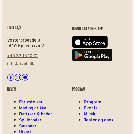
TIVOLI A/S
DOWNLOAD VORES APP
Vesterbrogade 3
App store
1620 København V
+45 33 15 10 01
Play store
info@tivoli.dk
Facebook
Instagram
Youtube
HAVEN
PROGRAM
Forlystelser
Program
Mad og drikke
Events
Butikker & boder
Musik
Spilleboder
Teater og dans
Sæsoner
Hikari