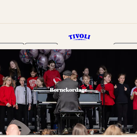
Haven
Program
Billetter
Børnekordage