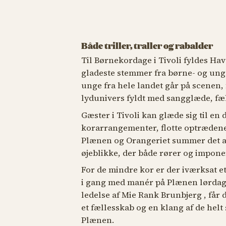
Både triller, traller og rabalder
Til Børnekordage i Tivoli fyldes Hav
gladeste stemmer fra børne- og un
unge fra hele landet går på scenen, 
lydunivers fyldt med sangglæde, fæ
Gæster i Tivoli kan glæde sig til en
korarrangementer, flotte optrædene
Plænen og Orangeriet summer det a
øjeblikke, der både rører og impone
For de mindre kor er der iværksat e
i gang med manér på Plænen lørdag k
ledelse af Mie Rank Brunbjerg , får
et fællesskab og en klang af de hel
Plænen.