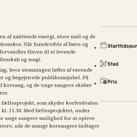
en af smittende energi, store smil og de
gdomskor. Når hundredvis af børn og
Starttidspu
forvandles Haven til et levende
llesskab og magi.
Sted
 dag, hvor stemningen løftes af rørende
r og begejstrede publikumsjubel. På
Pris
f korsang, og de unge sangere skaber
rer.
t fællesprojekt, som skyder korfestivalen
l. 11.30. Med fællesprojektet, under
 de unge sangere mulighed for at opleve
t store, når de mange korsangere indtager