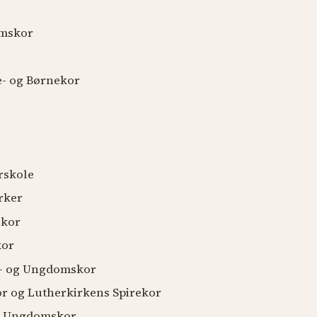
mskor
 og Børnekor
skole
rker
kor
or
 og Ungdomskor
og Lutherkirkens Spirekor
 Ungdomskor