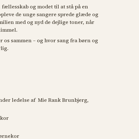
 fællesskab og modet til at stå på en
 opleve de unge sangere sprede glæde og
familien med og nyd de dejlige toner, når
himmel.
r os sammen – og hvor sang fra børn og
lig.
 ledelse af Mie Rank Brunbjerg,
t
ekor
Børnekor