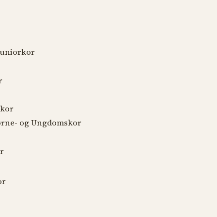
Juniorkor
r
ekor
Børne- og Ungdomskor
r
or