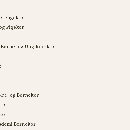
Drengekor
g Pigekor
 Børne- og Ungdomskor
e
e- og Børnekor
or
kor
emi Børnekor