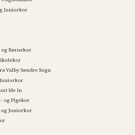
 Juniorkor
 Academy
og Børnekor
kolekor
a Valby Søndre Sogn
Juniorkor
nt Me In
 og Pigekor
og Juniorkor
or