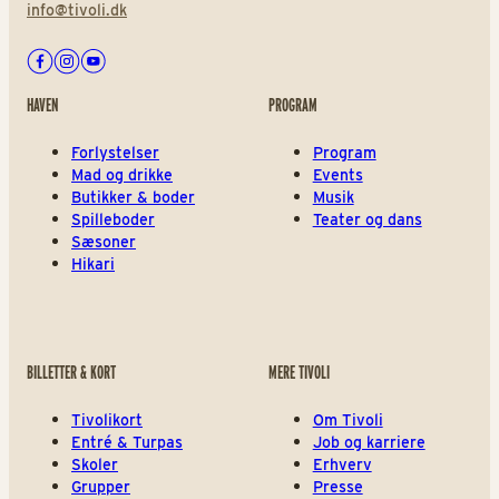
info@tivoli.dk
Facebook
Instagram
Youtube
HAVEN
PROGRAM
Forlystelser
Program
Mad og drikke
Events
Butikker & boder
Musik
Spilleboder
Teater og dans
Sæsoner
Hikari
BILLETTER & KORT
MERE TIVOLI
Tivolikort
Om Tivoli
Entré & Turpas
Job og karriere
Skoler
Erhverv
Grupper
Presse