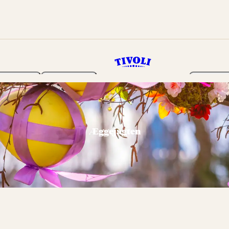
Haven
Program
Billetter
Æggejagten