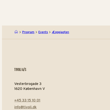
Program
Events
Æggejagten
TIVOLI A/S
Vesterbrogade 3
1620 København V
+45 33 15 10 01
info@tivoli.dk