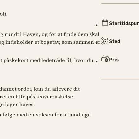
oli.
Starttidspu
g rundt i Haven, og for at finde dem skal
Sted
æg indeholder et bogstav, som sammen er
Pris
 et påskekort med ledetråde til, hvor du
annet ordet, kan du aflevere dit
eret en lille påskeoverraskelse.
e lager haves.
i følge med en voksen for at modtage