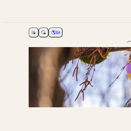
DA
Åbne navigation
Vælg sprog