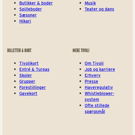
Butikker & boder
Musik
Spilleboder
Teater og dans
Sæsoner
Hikari
BILLETTER & KORT
MERE TIVOLI
Tivolikort
Om Tivoli
Entré & Turpas
Job og karriere
Skoler
Erhverv
Grupper
Presse
Forestillinger
Haveregulativ
Gavekort
Whistleblower-
system
Ofte stillede
spørgsmål