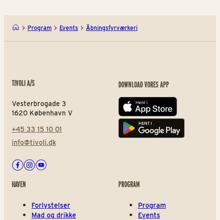
Program
Events
Åbningsfyrværkeri
TIVOLI A/S
DOWNLOAD VORES APP
Vesterbrogade 3
App store
1620 København V
+45 33 15 10 01
Play store
info@tivoli.dk
Facebook
Instagram
Youtube
HAVEN
PROGRAM
Forlystelser
Program
Mad og drikke
Events