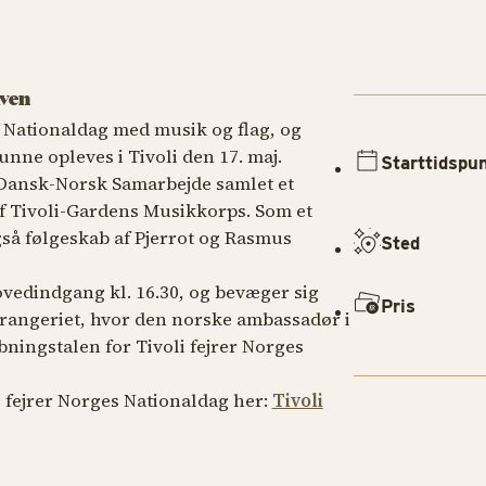
aven
s Nationaldag med musik og flag, og
unne opleves i Tivoli den 17. maj.
Starttidspu
 Dansk-Norsk Samarbejde
samlet et
n af Tivoli-Gardens Musikkorps. Som et
også følgeskab af Pjerrot og Rasmus
Sted
ovedindgang kl. 16.30, og bevæger sig
Pris
angeriet, hvor den norske ambassadør i
ningstalen for Tivoli fejrer Norges
fejrer Norges Nationaldag her:
Tivoli