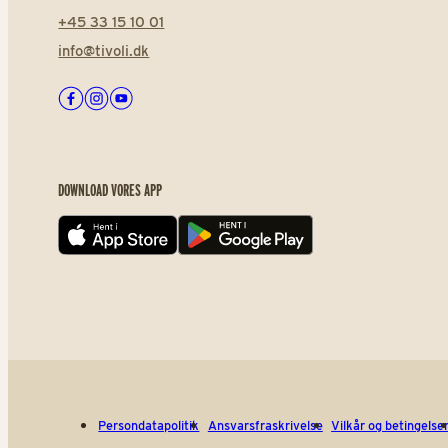
+45 33 15 10 01
info@tivoli.dk
Facebook
Instagram
Youtube
DOWNLOAD VORES APP
App store
Play store
Persondatapolitik
Ansvarsfraskrivelse
Vilkår og betingelse