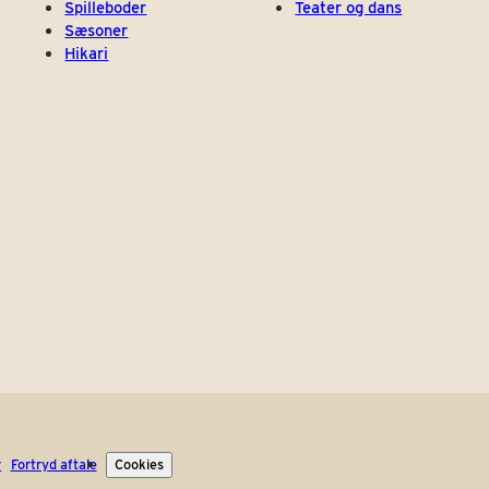
Spilleboder
Teater og dans
Sæsoner
Hikari
r
Fortryd aftale
Cookies