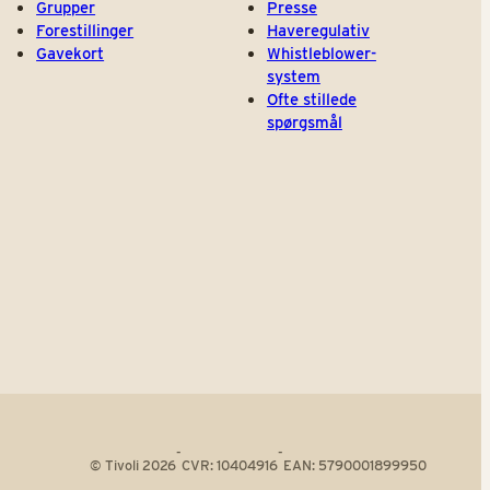
Grupper
Presse
Forestillinger
Haveregulativ
Gavekort
Whistleblower-
system
Ofte stillede
spørgsmål
-
-
© Tivoli 2026
CVR: 10404916
EAN: 5790001899950