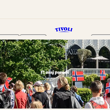
Haven
Program
Billetter
17. maj parade