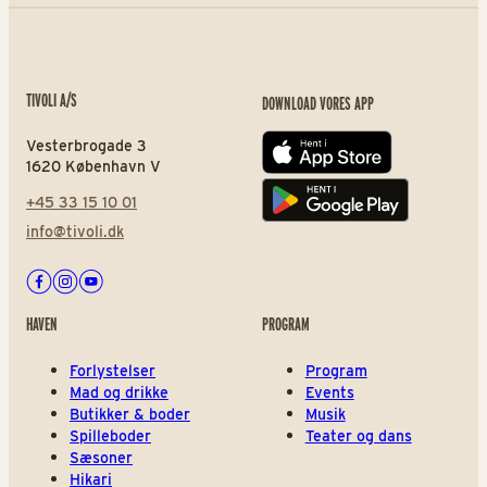
TIVOLI A/S
DOWNLOAD VORES APP
Vesterbrogade 3
App store
1620 København V
+45 33 15 10 01
Play store
info@tivoli.dk
Facebook
Instagram
Youtube
HAVEN
PROGRAM
Forlystelser
Program
Mad og drikke
Events
Butikker & boder
Musik
Spilleboder
Teater og dans
Sæsoner
Hikari