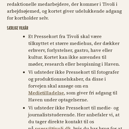
redaktionelle medarbejdere, der kommer i Tivoli i
arbejdsøjemed, og kortet giver udelukkende adgang
for kortholder selv.
SÆRLIGE VILKÅR
Et Pressekort fra Tivoli skal være
tilknyttet et større mediehus, der dækker
erhverv, forlystelser, gastro, have eller
kultur. Kortet kan ikke anvendes til
møder, research eller bespisning i Haven.
Vi udsteder ikke Pressekort til fotografer
og produktionsselskaber, da disse i
forvejen skal ansøge om en
Medietilladelse
, som giver fri adgang til
Haven under optagelserne.
Vi udsteder ikke Pressekort til medie- og
journaliststuderende. Her anbefaler vi, at
du tager direkte kontakt til os
på
press@tivoli.dk
, hvis du har brug for at