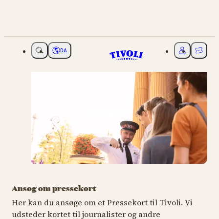
DA
Vælg sprog
Mit Tivoli
Billette
Pressekort
Ansøg om pressekort
Her kan du ansøge om et Pressekort til Tivoli. Vi
udsteder kortet til journalister og andre