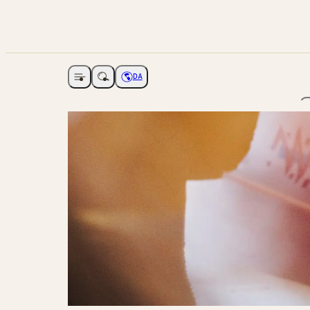
DA
Åbne navigation
Vælg sprog