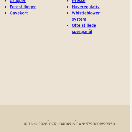
Grupper
Presse
Forestillinger
Haveregulativ
Gavekort
Whistleblower-
system
Ofte stillede
spørgsmål
-
-
© Tivoli 2026
CVR: 10404916
EAN: 5790001899950