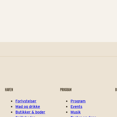
!
Comé Rice Kitchen
HAVEN
PROGRAM
B
Forlystelser
Program
Mad og drikke
Events
Butikker & boder
Musik