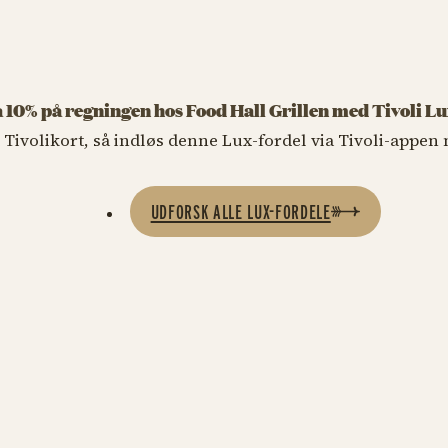
 10% på regningen hos Food Hall Grillen med Tivoli L
 Tivolikort, så indløs denne Lux-fordel via Tivoli-appen
UDFORSK ALLE LUX-FORDELE
TIVOLI FOOD HALL
Rice Kitchen
OLIOLI
 comfort food med ris i centrum
Klassiske og farvestrålende poké bo