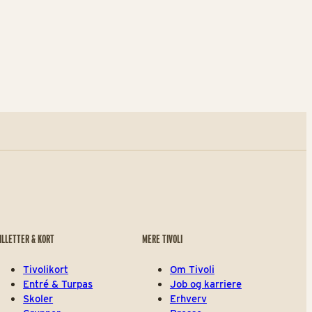
Oli Oli - Food Hall
Strangas
ILLETTER & KORT
MERE TIVOLI
Tivolikort
Om Tivoli
Entré & Turpas
Job og karriere
Skoler
Erhverv