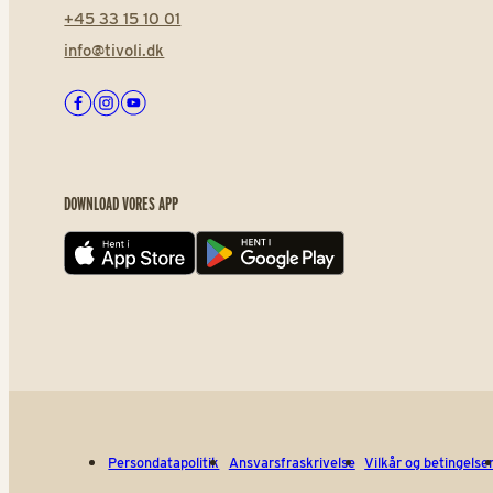
+45 33 15 10 01
info@tivoli.dk
Facebook
Instagram
Youtube
DOWNLOAD VORES APP
App store
Play store
Persondatapolitik
Ansvarsfraskrivelse
Vilkår og betingelse