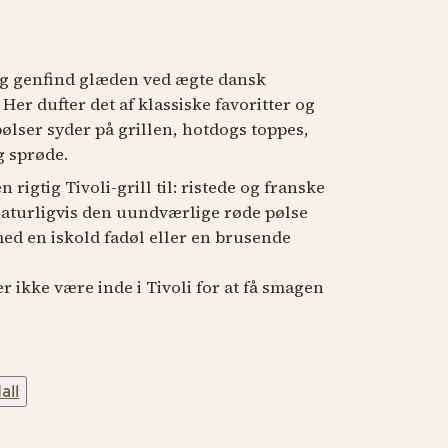
 og genfind glæden ved ægte dansk
 Her dufter det af klassiske favoritter og
lser syder på grillen, hotdogs toppes,
g sprøde.
igtig Tivoli-grill til: ristede og franske
naturligvis den uundværlige røde pølse
ed en iskold fadøl eller en brusende
r ikke være inde i Tivoli for at få smagen
all