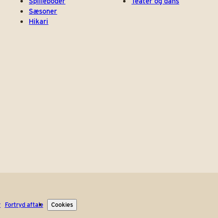
Spilleboder
Teater og dans
Sæsoner
Hikari
r
Fortryd aftale
Cookies