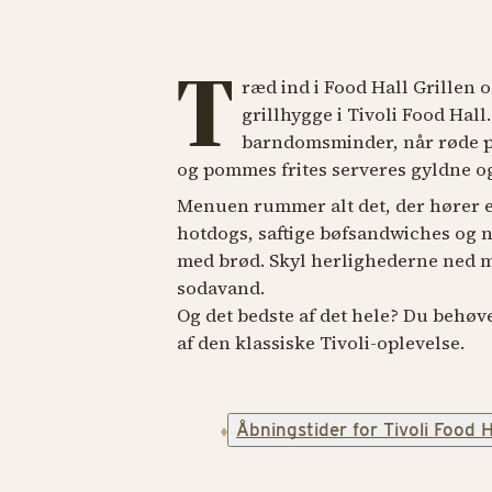
T
ræd ind i Food Hall Grillen
grillhygge i Tivoli Food Hall.
barndomsminder, når røde pø
og pommes frites serveres gyldne o
Menuen rummer alt det, der hører en r
hotdogs, saftige bøfsandwiches og 
med brød. Skyl herlighederne ned m
sodavand.
Og det bedste af det hele? Du behøve
af den klassiske Tivoli-oplevelse.
Åbningstider for Tivoli Food H