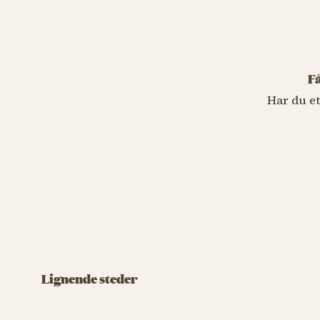
Få
Har du et
FASTFOOD
FASTFOOD
Yaki-Tak!
Comé 
Lignende steder
Japansk street food fra grill og teppan –
med masser af smag
Japansk