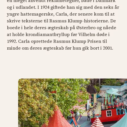
en meget anvendt reklametegner, både i Danmark
og i udlandet. I 1924 giftede han sig med den seks år
yngre hattemagerske, Carla, der senere kom til at
skrive teksterne til Rasmus Klump-historierne. De
boede i hele deres ægteskab på Østerbro og nåede
at holde krondiamantbryllup før Vilhelm døde i
1992. Carla oprettede Rasmus Klump Prisen til
minde om deres ægteskab før hun gik bort i 2001.