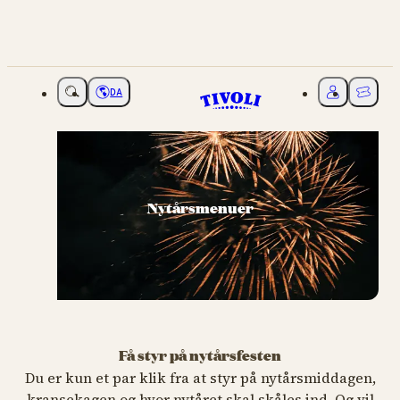
DA
Vælg sprog
Mit Tivoli
Billette
Nytårsmenuer
Få styr på nytårsfesten
Du er kun et par klik fra at styr på nytårsmiddagen,
kransekagen og hvor nytåret skal skåles ind. Og vil