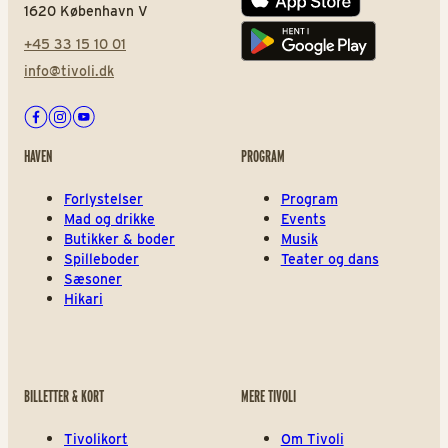
App store
1620 København V
+45 33 15 10 01
Play store
info@tivoli.dk
Facebook
Instagram
Youtube
HAVEN
PROGRAM
Forlystelser
Program
Mad og drikke
Events
Butikker & boder
Musik
Spilleboder
Teater og dans
Sæsoner
Hikari
BILLETTER & KORT
MERE TIVOLI
Tivolikort
Om Tivoli