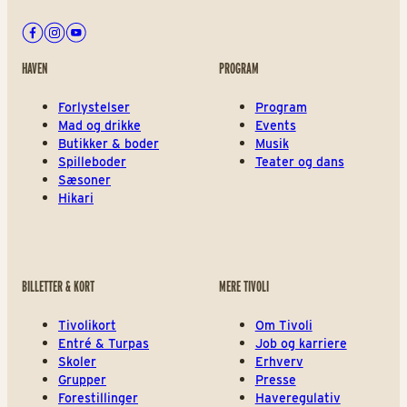
Facebook
Instagram
Youtube
HAVEN
PROGRAM
Forlystelser
Program
Mad og drikke
Events
Butikker & boder
Musik
Spilleboder
Teater og dans
Sæsoner
Hikari
BILLETTER & KORT
MERE TIVOLI
Tivolikort
Om Tivoli
Entré & Turpas
Job og karriere
Skoler
Erhverv
Grupper
Presse
Forestillinger
Haveregulativ