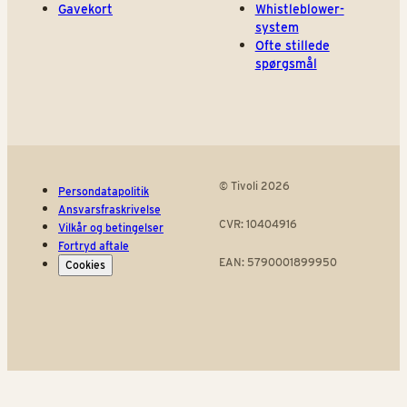
Gavekort
Whistleblower-
system
Ofte stillede
spørgsmål
© Tivoli 2026
Persondatapolitik
Ansvarsfraskrivelse
CVR: 10404916
Vilkår og betingelser
Fortryd aftale
EAN: 5790001899950
Cookies