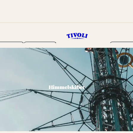
Haven
Program
Billetter
Himmelskibet