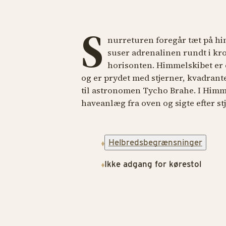
S
nurreturen foregår tæt på him
suser adrenalinen rundt i kro
horisonten. Himmelskibet er 
og er prydet med stjerner, kvadrante
til astronomen Tycho Brahe. I Himm
haveanlæg fra oven og sigte efter st
Helbredsbegrænsninger
Ikke adgang for kørestol