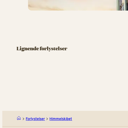
FOR DE VILDE
FOR DE VIL
Tik Tak
Mons
Lignende forlystelser
Tiden flyver, og du flyver med
Bliv blæs
Tik Tak
Forlystelser
Himmelskibet