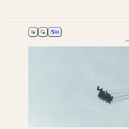
DA
Åbne navigation
Vælg sprog