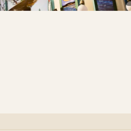
DE
FOR DE VILDE
unen
Det gyldne Tårn
t fra side til side
Frit fald fra 63 meters højde
Monsunen