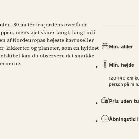
len. 80 meter fra jordens overflade
ppen, mens øjet skuer langt, langt ud i
en af Nordeuropas højeste karruseller
Min. alder
r, kikkerter og planeter, som en hyldest
elskibet kan du observere det smukke
jernerne.
Min. højde
120-140 cm ku
person på min.
Pris uden t
Åbningstid i