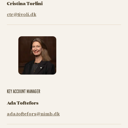
Cristina Torlini
ctr@tivoli.dk
KEY ACCOUNT MANAGER
Ada Toftefors
ada.toftefors@nimb.dk