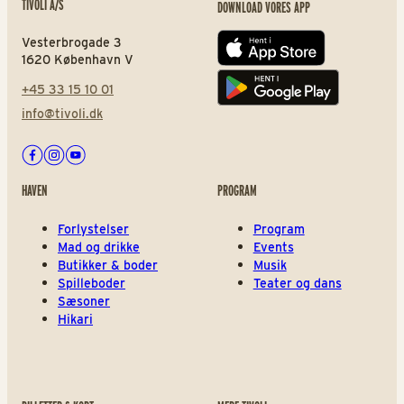
TIVOLI A/S
DOWNLOAD VORES APP
Vesterbrogade 3
App store
1620 København V
+45 33 15 10 01
Play store
info@tivoli.dk
Facebook
Instagram
Youtube
HAVEN
PROGRAM
Forlystelser
Program
Mad og drikke
Events
Butikker & boder
Musik
Spilleboder
Teater og dans
Sæsoner
Hikari