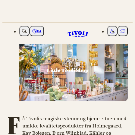
DA
Vælg sprog
Mit Tivoli
Billette
Little Tivoli Shop
F
å Tivolis magiske stemning hjem i stuen med
unikke kvalitetsprodukter fra Holmegaard,
Kay Bojesen, Bjørn Wiinblad, Kähler og