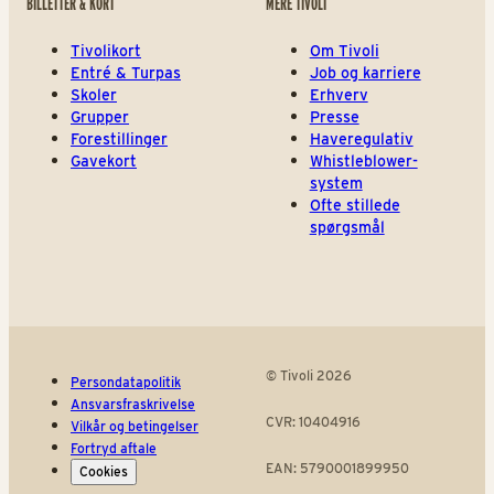
BILLETTER & KORT
MERE TIVOLI
Tivolikort
Om Tivoli
Entré & Turpas
Job og karriere
Skoler
Erhverv
Grupper
Presse
Forestillinger
Haveregulativ
Gavekort
Whistleblower-
system
Ofte stillede
spørgsmål
© Tivoli 2026
Persondatapolitik
Ansvarsfraskrivelse
CVR: 10404916
Vilkår og betingelser
Fortryd aftale
EAN: 5790001899950
Cookies