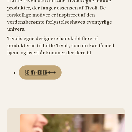
I Little Tivoli kan du købe Tivolis egne unikke
produkter, der fanger essensen af Tivoli. De
forskellige motiver er inspireret af den
verdensberømte forlystelseshaves eventyrlige
univers.
Tivolis egne designere har skabt flere af
produkterne til Little Tivoli, som du kan få med
hjem, og hvert år kommer der flere til.
SE NYHEDER
htt