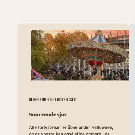
Fo
UFORGLEMMELIGE FORLYSTELSER
Snurrende sjov
Alle forlystelser er åbne under Halloween,
og de yngste kan også stige ombord i de