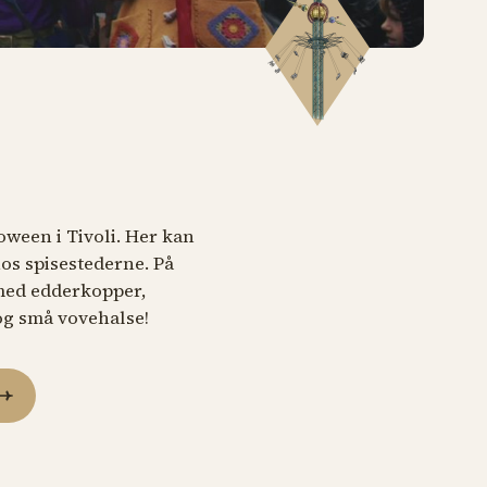
oween i Tivoli. Her kan
os spisestederne. På
med edderkopper,
og små vovehalse!