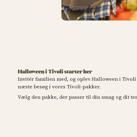
KØB TIVOL
Halloween i Tivoli starter her
ENTRÉ + TURPAS
Invitér familien med, og oplev Halloween i Tivoli - 
Få me
næste besøg i vores Tivoli-pakker.
Få den fulde Tivoli-oplevelse
Tivol
Vælg den pakke, der passer til din smag og dit t
Oplev hele Tivoli med Entré og Turpas
Med Tivo
samlet i en pakke
Hallowe
https://