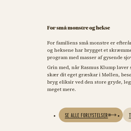
For små monstre og hekse
For familiens små monstre er efterå
og heksene har brygget et skræm
program med masser af gysende sjov
Grin med, når Rasmus Klump laver 
skær dit eget græskar i Møllen, bes
bryg eliksir ved den store gryde, le
meget mere.
SE ALLE FORLYSTELSER
T