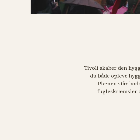
Tivoli skaber den hygg
du både opleve hygg
Plænen står bod
fugleskræmsler o