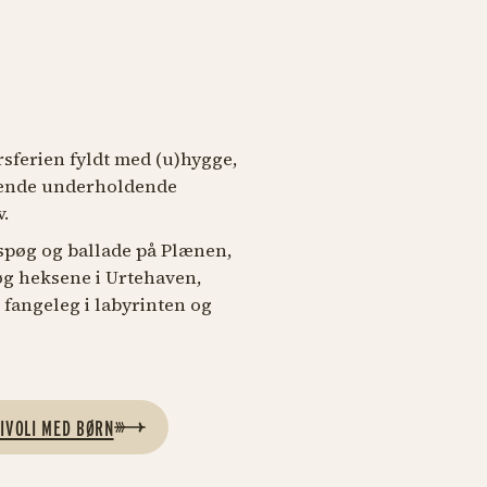
rsferien fyldt med (u)hygge,
mende underholdende
.
spøg og ballade på Plænen,
øg heksene i Urtehaven,
g fangeleg i labyrinten og
IVOLI MED BØRN