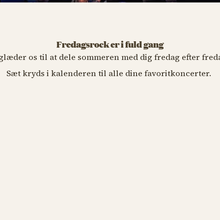
GSROCK
Fredagsrock er i fuld gang
GSROCK
 glæder os til at dele sommeren med dig fredag efter fred
 Rida (US)
Sæt kryds i kalenderen til alle dine favoritkoncerter.
GSROCK
gust kl. 22.00
GSROCK
han G
ugust kl. 22.00
B TIVOLIKORT
st
ugust kl. 22.00
B TIVOLIKORT
e Peter Jencel
Flo Rida
ptember kl. 22.00
B TIVOLIKORT
gusta
Pil
B TIVOLIKORT
Linnet
Burhan G
Blæst