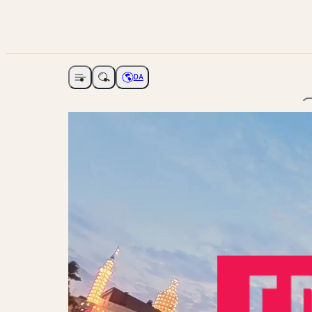
DA
Åbne navigation
Vælg sprog