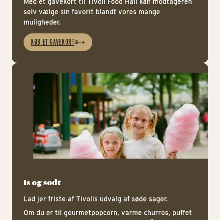
Med et gavekort til Tivoli Food Hall kan modtageren
selv vælge sin favorit blandt vores mange
muligheder.
KØB ET GAVEKORT
Is 
Is og sødt
Lad jer friste af Tivolis udvalg af søde sager.
Om du er til gourmetpopcorn, varme churros, puffet