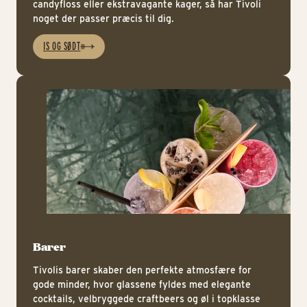
candyfloss eller ekstravagante kager, så har Tivoli
noget der passer præcis til dig.
IS OG SØDT
Ba
Barer
Tivolis barer skaber den perfekte atmosfære for
gode minder, hvor glassene fyldes med elegante
cocktails, velbryggede craftbeers og øl i topklasse