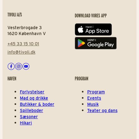
TIVOLI A/S
DOWNLOAD VORES APP
Vesterbrogade 3
App store
1620 København V
+45 33 15 10 01
Play store
info@tivoli.dk
Facebook
Instagram
Youtube
HAVEN
PROGRAM
Forlystelser
Program
Mad og drikke
Events
Butikker & boder
Musik
Spilleboder
Teater og dans
Sæsoner
Hikari