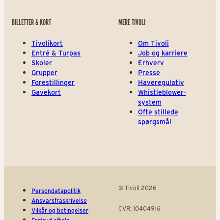
BILLETTER & KORT
MERE TIVOLI
Tivolikort
Om Tivoli
Entré & Turpas
Job og karriere
Skoler
Erhverv
Grupper
Presse
Forestillinger
Haveregulativ
Gavekort
Whistleblower-
system
Ofte stillede
spørgsmål
© Tivoli 2026
Persondatapolitik
Ansvarsfraskrivelse
CVR: 10404916
Vilkår og betingelser