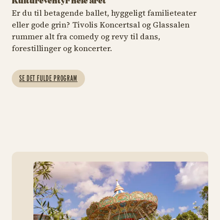
Kultureventyr hele året
SOMMERKLASSISK
KONCERT
SO
Er du til betagende ballet, hyggeligt familieteater
eller gode grin? Tivolis Koncertsal og Glassalen
Aristo Sham – fra
Dorthe Gerlach &
Li
rummer alt fra comedy og revy til dans,
vidunderbarn til
Pernille
d
stjernepianist
Rosendahl
m
forestillinger og koncerter.
11. august kl. 19.30
14. – 15. august
19
SE DET FULDE PROGRAM
KØB BILLETTER
KØB BILLETTER
Aristo Sham
Dort
Ny