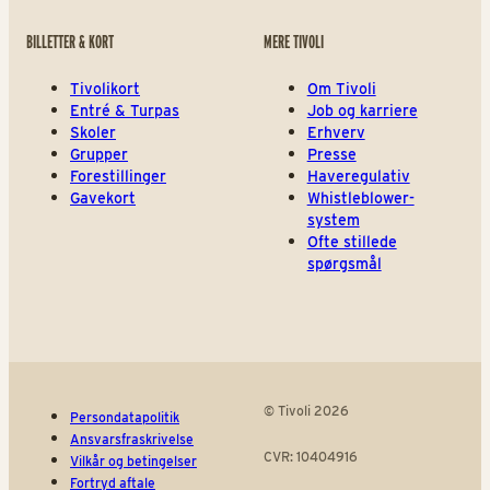
BILLETTER & KORT
MERE TIVOLI
Tivolikort
Om Tivoli
Entré & Turpas
Job og karriere
Skoler
Erhverv
Grupper
Presse
Forestillinger
Haveregulativ
Gavekort
Whistleblower-
system
Ofte stillede
spørgsmål
© Tivoli 2026
Persondatapolitik
Ansvarsfraskrivelse
CVR: 10404916
Vilkår og betingelser
Fortryd aftale