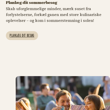
Planlæg dit sommerbesøg
Skab uforglemmelige minder, mærk suset fra
forlystelserne, forkæl ganen med store kulinariske
MÆRK SUSET MED TURPAS
FLERE END 30 SPISESTEDER
EVE
oplevelser – og kom i sommerstemning i solen!
Forlystelser
Mad & drikke
S
u
Se alle de sjove, vilde og
Book dit bord, og smag
PLANLÆG DIT BESØG
milde
på Tivoli
In
Forlystelser
Mad