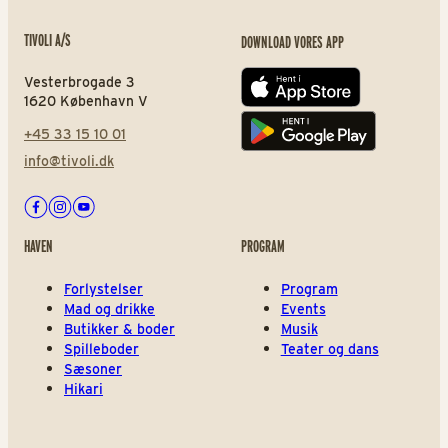
TIVOLI A/S
DOWNLOAD VORES APP
Vesterbrogade 3
App store
1620 København V
+45 33 15 10 01
Play store
info@tivoli.dk
Facebook
Instagram
Youtube
HAVEN
PROGRAM
Forlystelser
Program
Mad og drikke
Events
Butikker & boder
Musik
Spilleboder
Teater og dans
Sæsoner
Hikari